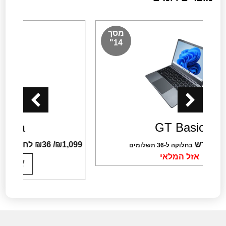
מסך
מסך
14"
14"
GT Extra
1,099
₪
/ ₪36 לחודש
בחלוקה ל-36 תשלומים
קנה עכשיו